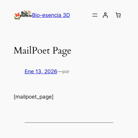
Saltar
al
Bio-esencia 3D
contenido
MailPoet Page
Ene 13, 2026
—
por
[mailpoet_page]