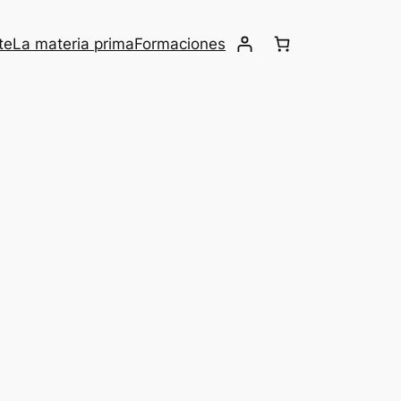
te
La materia prima
Formaciones