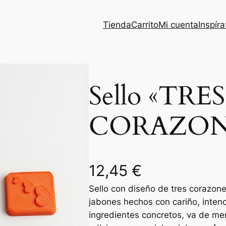
Tienda
Carrito
Mi cuenta
Inspíra
Sello «TRES
CORAZON
12,45
€
Sello con diseño de tres corazon
jabones hechos con cariño, inten
ingredientes concretos, va de men