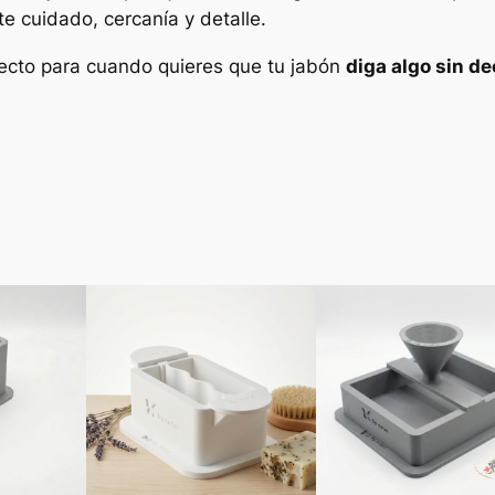
te cuidado, cercanía y detalle.
Z
O
fecto para cuando quieres que tu jabón
diga algo sin de
N
E
S
"
c
a
n
t
i
d
a
d