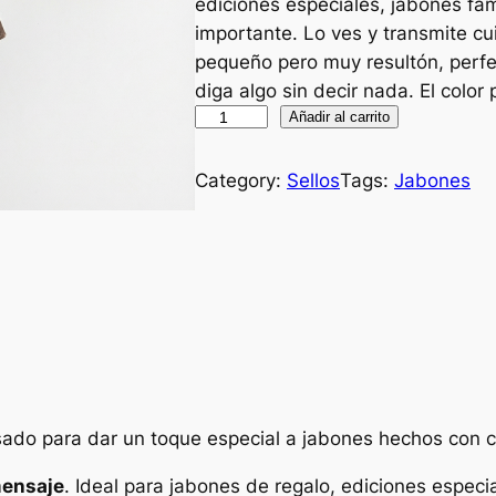
ediciones especiales, jabones fam
importante. Lo ves y transmite cui
pequeño pero muy resultón, perfe
diga algo sin decir nada. El color
S
Añadir al carrito
e
l
Category:
Sellos
Tags:
Jabones
l
o
"
T
R
E
S
C
O
sado para dar un toque especial a jabones hechos con ca
R
ensaje
. Ideal para jabones de regalo, ediciones especia
A