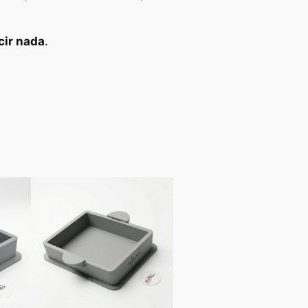
cir nada
.